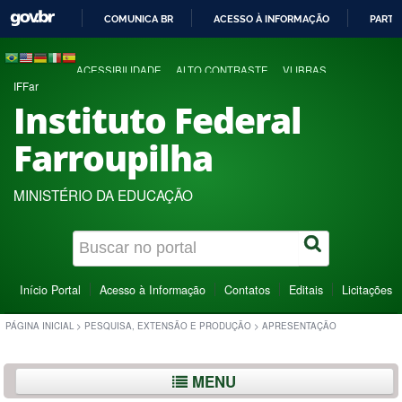
COMUNICA BR
ACESSO À INFORMAÇÃO
PARTI
IR
PARA
ACESSIBILIDADE
ALTO CONTRASTE
VLIBRAS
O
IFFar
CONTEÚDO
Instituto Federal
Farroupilha
MINISTÉRIO DA EDUCAÇÃO
Início Portal
Acesso à Informação
Contatos
Editais
Licitações
PÁGINA INICIAL
>
PESQUISA, EXTENSÃO E PRODUÇÃO
>
APRESENTAÇÃO
MENU