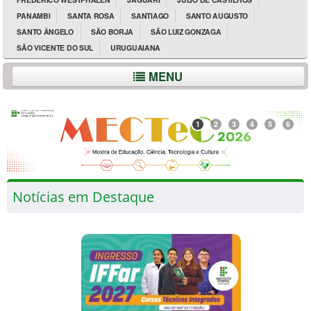
PANAMBI
SANTA ROSA
SANTIAGO
SANTO AUGUSTO
SANTO ÂNGELO
SÃO BORJA
SÃO LUIZ GONZAGA
SÃO VICENTE DO SUL
URUGUAIANA
MENU
1
2
3
4
5
6
Notícias em Destaque