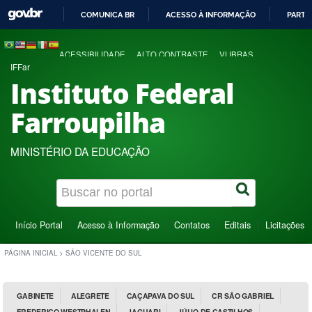
COMUNICA BR
ACESSO À INFORMAÇÃO
PARTI
IR
PARA
ACESSIBILIDADE
ALTO CONTRASTE
VLIBRAS
O
IFFar
CONTEÚDO
Instituto Federal
Farroupilha
MINISTÉRIO DA EDUCAÇÃO
Início Portal
Acesso à Informação
Contatos
Editais
Licitações
PÁGINA INICIAL
>
SÃO VICENTE DO SUL
GABINETE
ALEGRETE
CAÇAPAVA DO SUL
CR SÃO GABRIEL
FREDERICO WESTPHALEN
JAGUARI
JÚLIO DE CASTILHOS