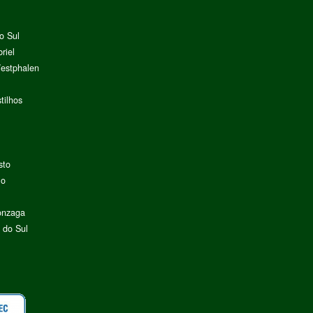
o Sul
riel
Westphalen
tilhos
sto
lo
onzaga
 do Sul