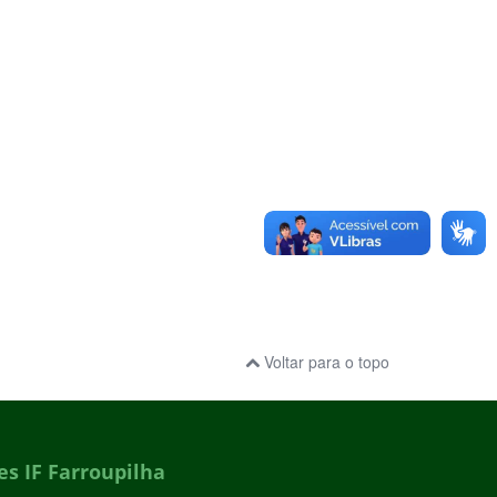
Voltar para o topo
s IF Farroupilha