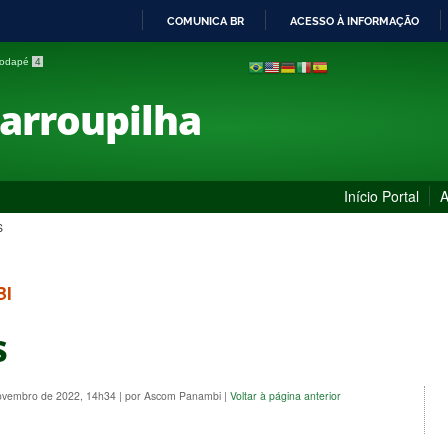
COMUNICA BR
ACESSO À INFORMAÇÃO
IR
 rodapé
4
PARA
O
Farroupilha
CONTEÚDO
Início Portal
A
S
BI
s
Novembro de 2022, 14h34
|
por Ascom Panambi
|
Voltar à página anterior