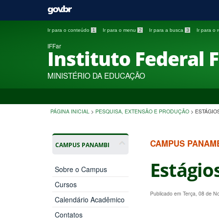
Ir para o conteúdo
1
Ir para o menu
2
Ir para a busca
3
Ir para o
IFFar
Instituto Federal 
MINISTÉRIO DA EDUCAÇÃO
PÁGINA INICIAL
>
PESQUISA, EXTENSÃO E PRODUÇÃO
>
ESTÁGIO
CAMPUS PANAM
CAMPUS PANAMBI
Estágio
Sobre o Campus
Cursos
Publicado em Terça, 08 de 
Calendário Acadêmico
Contatos