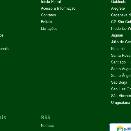
Início Portal
Gabinete
r
Acesso à Informação
Alegrete
Contatos
Caçapava d
Editais
CR São Gab
Licitações
Frederico 
vos
Jaguari
Júlio de Cas
ionais
Panambi
Santa Rosa
Santiago
Santo Augu
Santo Ânge
São Borja
São Luiz G
São Vicente
Uruguaiana
ais
RSS
Noticias