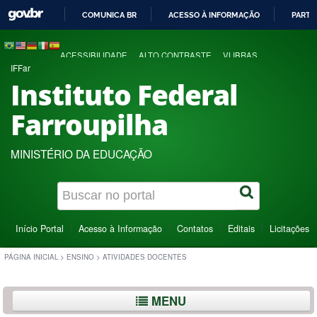
COMUNICA BR
ACESSO À INFORMAÇÃO
PARTI
IR
PARA
ACESSIBILIDADE
ALTO CONTRASTE
VLIBRAS
O
IFFar
CONTEÚDO
Instituto Federal
Farroupilha
MINISTÉRIO DA EDUCAÇÃO
Início Portal
Acesso à Informação
Contatos
Editais
Licitações
PÁGINA INICIAL
>
ENSINO
>
ATIVIDADES DOCENTES
MENU