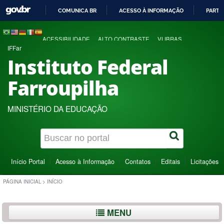
COMUNICA BR
ACESSO À INFORMAÇÃO
PARTI
IR
PARA
ACESSIBILIDADE
ALTO CONTRASTE
VLIBRAS
O
IFFar
CONTEÚDO
Instituto Federal
Farroupilha
MINISTÉRIO DA EDUCAÇÃO
Início Portal
Acesso à Informação
Contatos
Editais
Licitações
PÁGINA INICIAL
>
INÍCIO
MENU