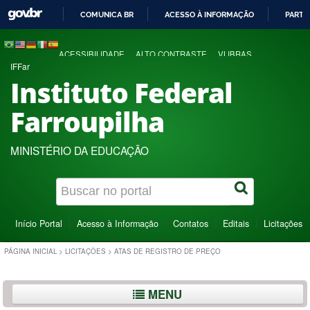
COMUNICA BR
ACESSO À INFORMAÇÃO
PARTI
IR
PARA
ACESSIBILIDADE
ALTO CONTRASTE
VLIBRAS
O
IFFar
CONTEÚDO
Instituto Federal
Farroupilha
MINISTÉRIO DA EDUCAÇÃO
Início Portal
Acesso à Informação
Contatos
Editais
Licitações
PÁGINA INICIAL
>
LICITAÇÕES
>
ATAS DE REGISTRO DE PREÇO
MENU