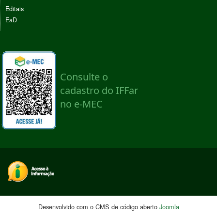
Editais
EaD
Desenvolvido com o CMS de código aberto
Joomla