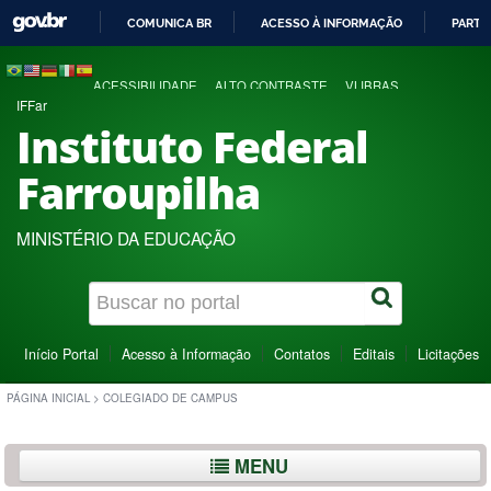
COMUNICA BR
ACESSO À INFORMAÇÃO
PARTI
IR
PARA
ACESSIBILIDADE
ALTO CONTRASTE
VLIBRAS
O
IFFar
CONTEÚDO
Instituto Federal
Farroupilha
MINISTÉRIO DA EDUCAÇÃO
Início Portal
Acesso à Informação
Contatos
Editais
Licitações
PÁGINA INICIAL
>
COLEGIADO DE CAMPUS
MENU