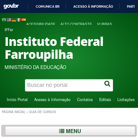
COMUNICA BR
ACESSO À INFORMAÇÃO
PARTI
IR
PARA
ACESSIBILIDADE
ALTO CONTRASTE
VLIBRAS
O
IFFar
CONTEÚDO
Instituto Federal
Farroupilha
MINISTÉRIO DA EDUCAÇÃO
Início Portal
Acesso à Informação
Contatos
Editais
Licitações
PÁGINA INICIAL
>
GUIA DE CURSOS
MENU