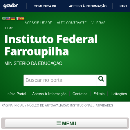
COMUNICA BR
ACESSO À INFORMAÇÃO
PARTI
IR
PARA
ACESSIBILIDADE
ALTO CONTRASTE
VLIBRAS
O
IFFar
CONTEÚDO
Instituto Federal
Farroupilha
MINISTÉRIO DA EDUCAÇÃO
Início Portal
Acesso à Informação
Contatos
Editais
Licitações
PÁGINA INICIAL
>
NÚCLEO DE AUTOAVALIAÇÃO INSTITUCIONAL
>
ATIVIDADES
MENU