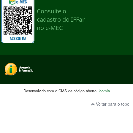
Desenvolvido com o CMS de código aberto
Joomla
Voltar para o topo