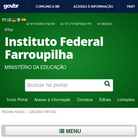
COMUNICA BR
ACESSO À INFORMAÇÃO
PARTI
IR
PARA
ACESSIBILIDADE
ALTO CONTRASTE
VLIBRAS
O
IFFar
CONTEÚDO
Instituto Federal
Farroupilha
MINISTÉRIO DA EDUCAÇÃO
Início Portal
Acesso à Informação
Contatos
Editais
Licitações
PÁGINA INICIAL
>
GALERIA VIRTUAL
MENU