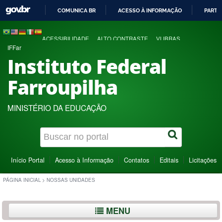
COMUNICA BR
ACESSO À INFORMAÇÃO
PARTI
IR
PARA
ACESSIBILIDADE
ALTO CONTRASTE
VLIBRAS
O
IFFar
CONTEÚDO
Instituto Federal
Farroupilha
MINISTÉRIO DA EDUCAÇÃO
Início Portal
Acesso à Informação
Contatos
Editais
Licitações
PÁGINA INICIAL
>
NOSSAS UNIDADES
MENU