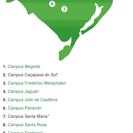
1.
Campus
Alegrete
2.
Campus
Caçapava do Sul*
3.
Campus
Frederico Westphalen
4.
Campus
Jaguari
5.
Campus
Júlio de Castilhos
6.
Campus
Panambi
7.
Campus
Santa Maria*
8.
Campus
Santa Rosa
9.
Campus
Santiago
*