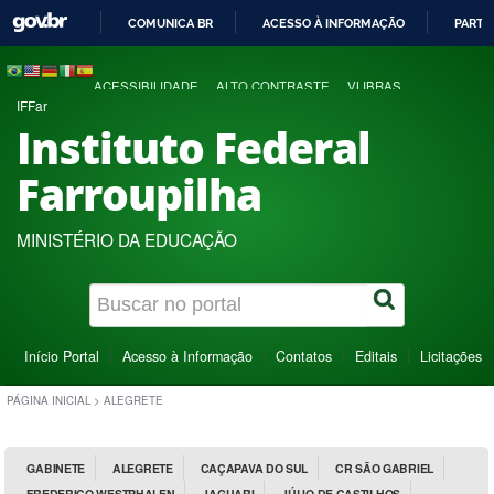
COMUNICA BR
ACESSO À INFORMAÇÃO
PARTI
IR
PARA
ACESSIBILIDADE
ALTO CONTRASTE
VLIBRAS
O
IFFar
CONTEÚDO
Instituto Federal
Farroupilha
MINISTÉRIO DA EDUCAÇÃO
Início Portal
Acesso à Informação
Contatos
Editais
Licitações
PÁGINA INICIAL
>
ALEGRETE
GABINETE
ALEGRETE
CAÇAPAVA DO SUL
CR SÃO GABRIEL
FREDERICO WESTPHALEN
JAGUARI
JÚLIO DE CASTILHOS