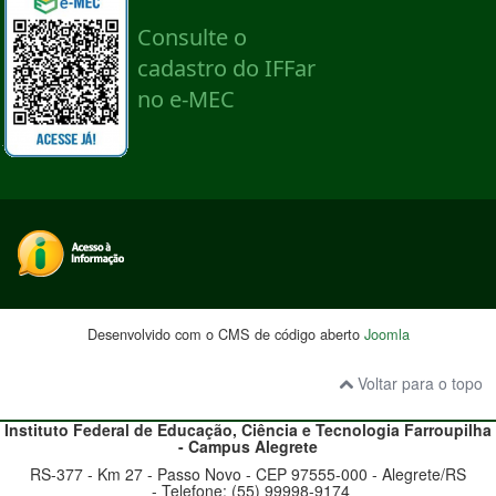
Desenvolvido com o CMS de código aberto
Joomla
Voltar para o topo
Instituto Federal de Educação, Ciência e Tecnologia
Farroupilha
- Campus Alegrete
RS-377 - Km 27 - Passo Novo - CEP 97555-000 - Alegrete/RS
- Telefone: (55) 99998-9174