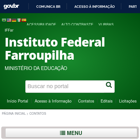
COMUNICA BR
ACESSO À INFORMAÇÃO
PARTI
IR
PARA
ACESSIBILIDADE
ALTO CONTRASTE
VLIBRAS
O
IFFar
CONTEÚDO
Instituto Federal
Farroupilha
MINISTÉRIO DA EDUCAÇÃO
Início Portal
Acesso à Informação
Contatos
Editais
Licitações
PÁGINA INICIAL
>
CONTATOS
MENU