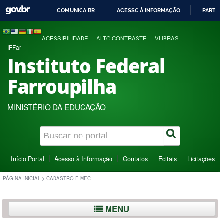
COMUNICA BR
ACESSO À INFORMAÇÃO
PARTI
IR
PARA
ACESSIBILIDADE
ALTO CONTRASTE
VLIBRAS
O
IFFar
CONTEÚDO
Instituto Federal
Farroupilha
MINISTÉRIO DA EDUCAÇÃO
Início Portal
Acesso à Informação
Contatos
Editais
Licitações
PÁGINA INICIAL
>
CADASTRO E-MEC
MENU