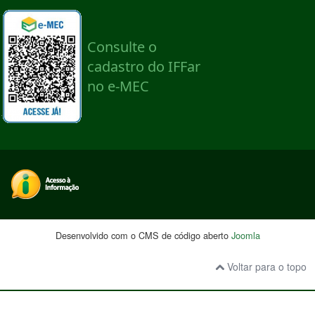
Desenvolvido com o CMS de código aberto
Joomla
Voltar para o topo