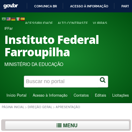
COMUNICA BR
ACESSO À INFORMAÇÃO
PARTI
IR
PARA
ACESSIBILIDADE
ALTO CONTRASTE
VLIBRAS
O
IFFar
CONTEÚDO
Instituto Federal
Farroupilha
MINISTÉRIO DA EDUCAÇÃO
Início Portal
Acesso à Informação
Contatos
Editais
Licitações
PÁGINA INICIAL
>
DIREÇÃO GERAL
>
APRESENTAÇÃO
MENU