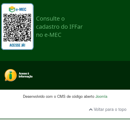
Desenvolvido com o CMS de código aberto
Joomla
Voltar para o topo