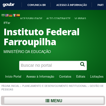
COMUNICA BR
ACESSO À INFORMAÇÃO
PARTI
IR
PARA
ACESSIBILIDADE
ALTO CONTRASTE
VLIBRAS
O
IFFar
CONTEÚDO
Instituto Federal
Farroupilha
MINISTÉRIO DA EDUCAÇÃO
Início Portal
Acesso à Informação
Contatos
Editais
Licitações
PÁGINA INICIAL
>
PLANEJAMENTO E DESENVOLVIMENTO INSTITUCIONAL
>
GESTÃO DE
PESSOAS
MENU