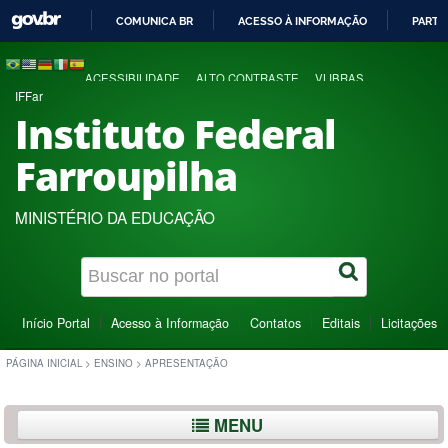
COMUNICA BR
ACESSO À INFORMAÇÃO
PARTI
IR
PARA
ACESSIBILIDADE
ALTO CONTRASTE
VLIBRAS
O
IFFar
CONTEÚDO
Instituto Federal
Farroupilha
MINISTÉRIO DA EDUCAÇÃO
Início Portal
Acesso à Informação
Contatos
Editais
Licitações
PÁGINA INICIAL
>
ENSINO
>
APRESENTAÇÃO
MENU