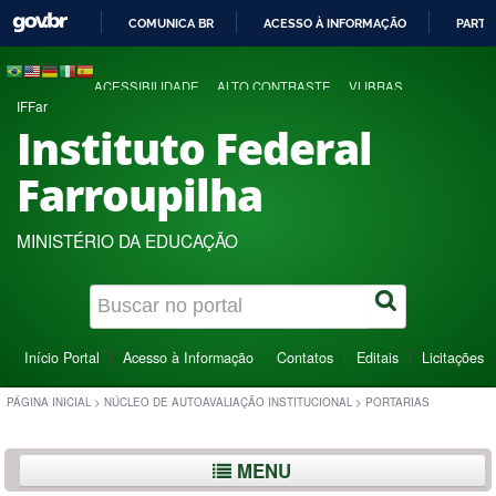
COMUNICA BR
ACESSO À INFORMAÇÃO
PARTI
IR
PARA
ACESSIBILIDADE
ALTO CONTRASTE
VLIBRAS
O
IFFar
CONTEÚDO
Instituto Federal
Farroupilha
MINISTÉRIO DA EDUCAÇÃO
Início Portal
Acesso à Informação
Contatos
Editais
Licitações
PÁGINA INICIAL
>
NÚCLEO DE AUTOAVALIAÇÃO INSTITUCIONAL
>
PORTARIAS
MENU