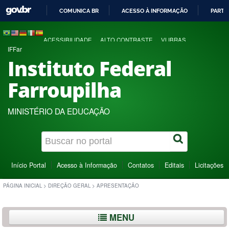
COMUNICA BR
ACESSO À INFORMAÇÃO
PARTI
IR
PARA
ACESSIBILIDADE
ALTO CONTRASTE
VLIBRAS
O
IFFar
CONTEÚDO
Instituto Federal
Farroupilha
MINISTÉRIO DA EDUCAÇÃO
Início Portal
Acesso à Informação
Contatos
Editais
Licitações
PÁGINA INICIAL
>
DIREÇÃO GERAL
>
APRESENTAÇÃO
MENU