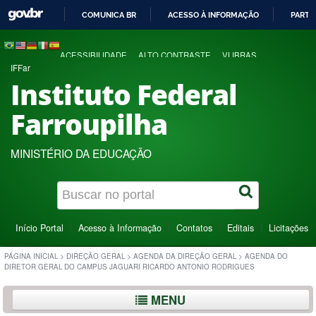
COMUNICA BR
ACESSO À INFORMAÇÃO
PARTI
IR
PARA
ACESSIBILIDADE
ALTO CONTRASTE
VLIBRAS
O
IFFar
CONTEÚDO
Instituto Federal
Farroupilha
MINISTÉRIO DA EDUCAÇÃO
Início Portal
Acesso à Informação
Contatos
Editais
Licitações
PÁGINA INICIAL
>
DIREÇÃO GERAL
>
AGENDA DA DIREÇÃO GERAL
>
AGENDA DO
DIRETOR GERAL DO CAMPUS JAGUARI RICARDO ANTONIO RODRIGUES
MENU