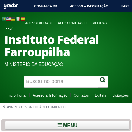
COMUNICA BR
ACESSO À INFORMAÇÃO
PARTI
IR
PARA
ACESSIBILIDADE
ALTO CONTRASTE
VLIBRAS
O
IFFar
CONTEÚDO
Instituto Federal
Farroupilha
MINISTÉRIO DA EDUCAÇÃO
Início Portal
Acesso à Informação
Contatos
Editais
Licitações
PÁGINA INICIAL
>
CALENDÁRIO ACADÊMICO
MENU