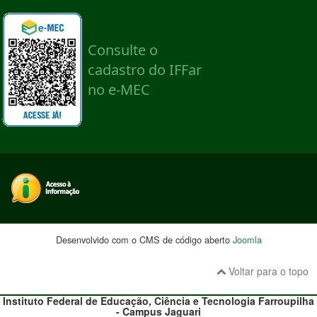
Desenvolvido com o CMS de código aberto
Joomla
Voltar para o topo
Instituto Federal de Educação, Ciência e Tecnologia
Farroupilha
- Campus
Jaguari