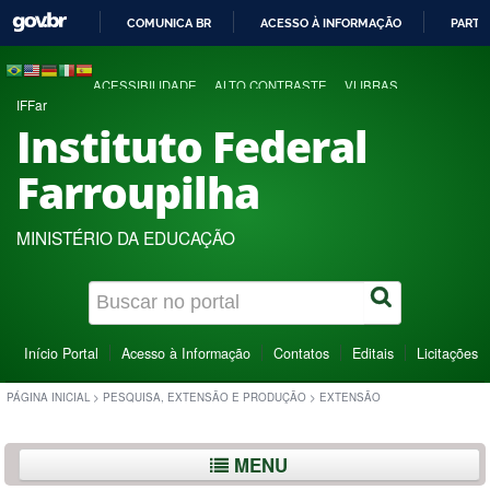
COMUNICA BR
ACESSO À INFORMAÇÃO
PARTI
IR
PARA
ACESSIBILIDADE
ALTO CONTRASTE
VLIBRAS
O
IFFar
CONTEÚDO
Instituto Federal
Farroupilha
MINISTÉRIO DA EDUCAÇÃO
Início Portal
Acesso à Informação
Contatos
Editais
Licitações
PÁGINA INICIAL
>
PESQUISA, EXTENSÃO E PRODUÇÃO
>
EXTENSÃO
MENU