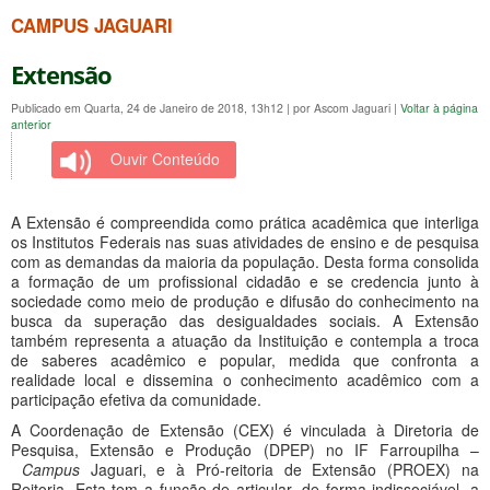
CAMPUS JAGUARI
Extensão
Publicado em Quarta, 24 de Janeiro de 2018, 13h12
|
por Ascom Jaguari
|
Voltar à página
anterior
Ouvir Conteúdo
A Extensão é compreendida como prática acadêmica que interliga
os Institutos Federais nas suas atividades de ensino e de pesquisa
com as demandas da maioria da população. Desta forma consolida
a formação de um profissional cidadão e se credencia junto à
sociedade como meio de produção e difusão do conhecimento na
busca da superação das desigualdades sociais. A Extensão
também representa a atuação da Instituição e contempla a troca
de saberes acadêmico e popular, medida que confronta a
realidade local e dissemina o conhecimento acadêmico com a
participação efetiva da comunidade.
A Coordenação de Extensão (CEX) é vinculada à Diretoria de
Pesquisa, Extensão e Produção (DPEP) no IF Farroupilha –
Campus
Jaguari, e à Pró-reitoria de Extensão (PROEX) na
Reitoria. Esta tem a função de articular, de forma indissociável, a