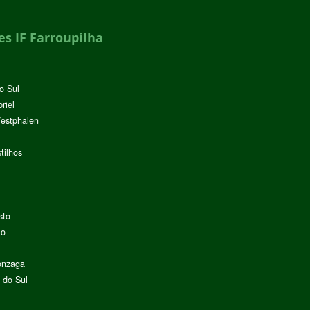
s IF Farroupilha
o Sul
riel
Westphalen
tilhos
sto
lo
onzaga
 do Sul