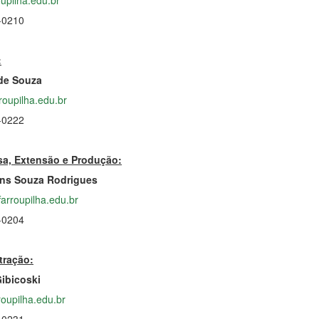
5-0210
:
 de Souza
roupilha.edu.br
5-0222
sa, Extensão e Produção:
tins Souza Rodrigues
farroupilha.edu.br
5-0204
tração:
ibicoski
roupilha.edu.br
5-0231