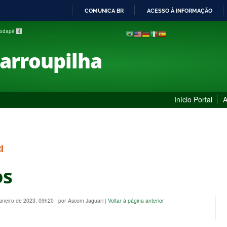
COMUNICA BR
ACESSO À INFORMAÇÃO
IR
 rodapé
4
PARA
O
Farroupilha
CONTEÚDO
Início Portal
A
I
os
Janeiro de 2023, 09h20
|
por Ascom Jaguari
|
Voltar à página anterior