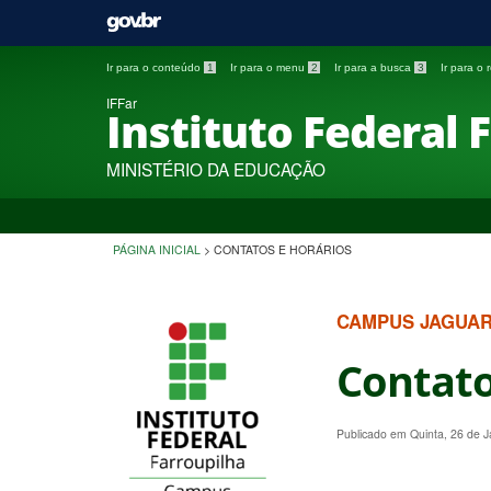
Ir para o conteúdo
1
Ir para o menu
2
Ir para a busca
3
Ir para o
IFFar
Instituto Federal 
MINISTÉRIO DA EDUCAÇÃO
PÁGINA INICIAL
>
CONTATOS E HORÁRIOS
CAMPUS JAGUAR
Contat
Publicado em Quinta, 26 de 