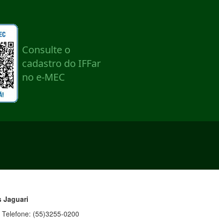
s
Jaguari
 Telefone: (55)3255-0200