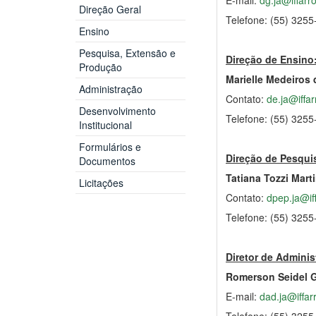
Direção Geral
Telefone: (55) 325
Ensino
Pesquisa, Extensão e
Direção de Ensino
Produção
Marielle Medeiros
Administração
Contato:
de.ja@iffar
Desenvolvimento
Telefone: (55) 325
Institucional
Formulários e
Direção de Pesqui
Documentos
Tatiana Tozzi Mar
Licitações
Contato:
dpep.ja@if
Telefone: (55) 325
Diretor de Adminis
Romerson Seidel G
E-mail:
dad.ja@iffar
Telefone: (55) 325