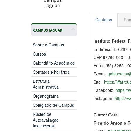
Contatos
Ram
CAMPUS JAGUARI
Instituto Federal 
Sobre o Campus
Endereço: BR 287, 
Cursos
CEP 97760-000 – J
Calendário Acadêmico
Fone: (55) 3255 - 0
Contatos e horários
E-mail:
gabinete.ja@
Estrutura
Site:
https://iffarro
Administrativa
Facebook:
https://
Organograma
Instagram:
https://
Colegiado de Campus
Núcleo de
Diretor Geral
Autoavaliação
Ricardo Antonio 
Institucional
E-mail:
dg.ja@iffarr