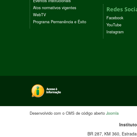
Eventos Institucionais
Atos normativos vigentes
Redes Soci
WebTV
Facebook
Programa Permanência e Êxito
YouTube
Instagram
Desenvolvido com o CMS de código aberto
Joomla
Institut
BR 287, KM 360, Estrada