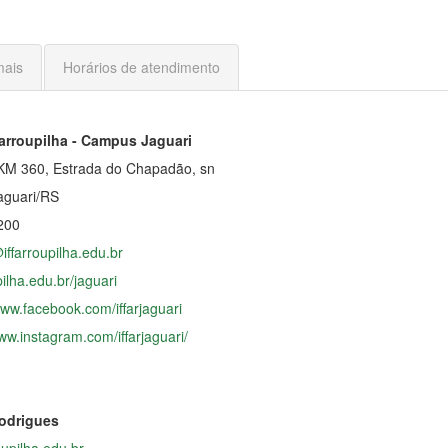
ais
Horários de atendimento
Farroupilha - Campus Jaguari
KM 360, Estrada do Chapadão, sn
aguari/RS
200
iffarroupilha.edu.br
upilha.edu.br/jaguari
www.facebook.com/iffarjaguari
www.instagram.com/iffarjaguari/
Rodrigues
oupilha.edu.br