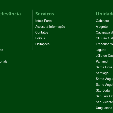
elevância
Serviços
Unidade
Início Portal
Gabinete
r
Acesso à Informação
Alegrete
Contatos
Caçapava d
Editais
CR São Gab
Licitações
Frederico 
vos
Jaguari
Júlio de Cas
ionais
Panambi
Santa Rosa
Santiago
Santo Augu
Santo Ânge
São Borja
São Luiz G
São Vicente
Uruguaiana