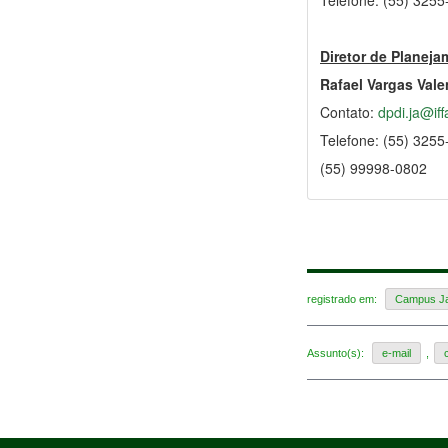
Diretor de Planeja
Rafael Vargas Vale
Contato:
dpdi.ja@iff
Telefone: (55) 325
(55) 99998-0802
registrado em:
Campus Ja
Assunto(s):
e-mail
,