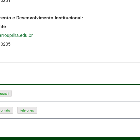
mento e Desenvolvimento Institucional:
nte
arroupilha.edu.br
5-0235
guari
contato
,
telefones