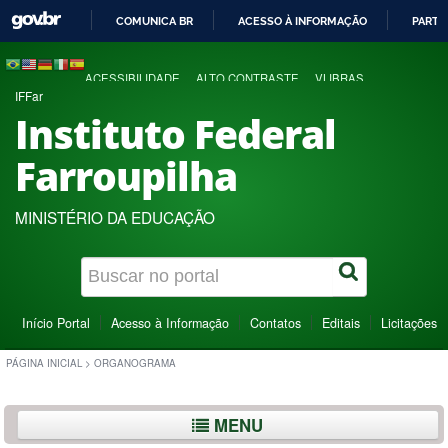
COMUNICA BR
ACESSO À INFORMAÇÃO
PARTI
IR
PARA
ACESSIBILIDADE
ALTO CONTRASTE
VLIBRAS
O
IFFar
CONTEÚDO
Instituto Federal
Farroupilha
MINISTÉRIO DA EDUCAÇÃO
Início Portal
Acesso à Informação
Contatos
Editais
Licitações
PÁGINA INICIAL
>
ORGANOGRAMA
MENU