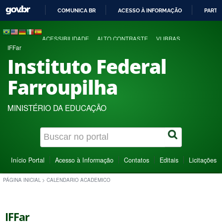
COMUNICA BR
ACESSO À INFORMAÇÃO
PARTI
IR
PARA
ACESSIBILIDADE
ALTO CONTRASTE
VLIBRAS
O
IFFar
CONTEÚDO
Instituto Federal
Farroupilha
MINISTÉRIO DA EDUCAÇÃO
Início Portal
Acesso à Informação
Contatos
Editais
Licitações
PÁGINA INICIAL
>
CALENDARIO ACADEMICO
IFFar