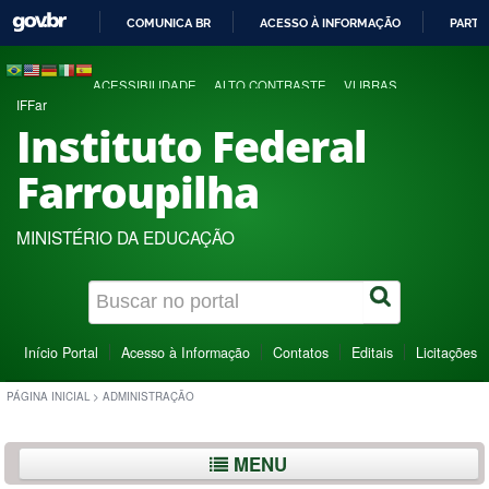
COMUNICA BR
ACESSO À INFORMAÇÃO
PARTI
IR
PARA
ACESSIBILIDADE
ALTO CONTRASTE
VLIBRAS
O
IFFar
CONTEÚDO
Instituto Federal
Farroupilha
MINISTÉRIO DA EDUCAÇÃO
Início Portal
Acesso à Informação
Contatos
Editais
Licitações
PÁGINA INICIAL
>
ADMINISTRAÇÃO
MENU