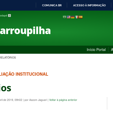
COMUNICA BR
ACESSO À INFORMAÇÃO
IR
 rodapé
4
PARA
O
Farroupilha
CONTEÚDO
Início Portal
A
RELATÓRIOS
IAÇÃO INSTITUCIONAL
ios
bril de 2019, 09h02
|
por Ascom Jaguari
|
Voltar à página anterior