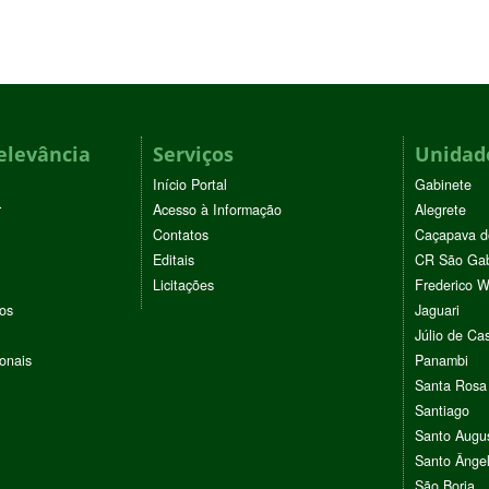
elevância
Serviços
Unidade
Início Portal
Gabinete
r
Acesso à Informação
Alegrete
Contatos
Caçapava d
Editais
CR São Gab
Licitações
Frederico 
vos
Jaguari
Júlio de Cas
ionais
Panambi
Santa Rosa
Santiago
Santo Augu
Santo Ânge
São Borja