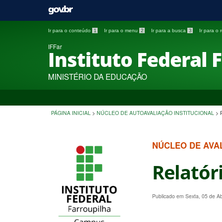
Ir para o conteúdo
1
Ir para o menu
2
Ir para a busca
3
Ir para o
IFFar
Instituto Federal 
MINISTÉRIO DA EDUCAÇÃO
PÁGINA INICIAL
>
NÚCLEO DE AUTOAVALIAÇÃO INSTITUCIONAL
>
NÚCLEO DE AVAL
Relatór
Publicado em Sexta, 05 de A