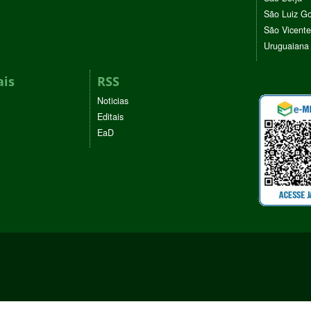
São Luiz G
São Vicente
Uruguaiana
ais
RSS
Noticias
Editais
EaD