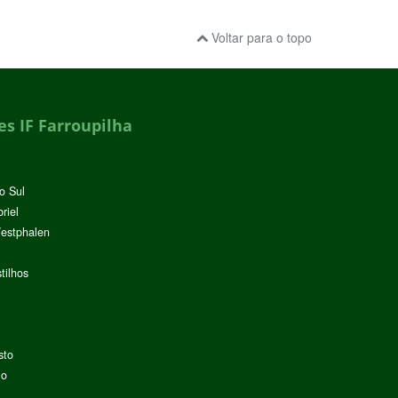
Voltar para o topo
s IF Farroupilha
o Sul
riel
Westphalen
tilhos
sto
lo