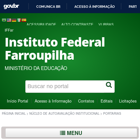
COMUNICA BR
ACESSO À INFORMAÇÃO
PARTI
IR
PARA
ACESSIBILIDADE
ALTO CONTRASTE
VLIBRAS
O
IFFar
CONTEÚDO
Instituto Federal
Farroupilha
MINISTÉRIO DA EDUCAÇÃO
Início Portal
Acesso à Informação
Contatos
Editais
Licitações
PÁGINA INICIAL
>
NÚCLEO DE AUTOAVALIAÇÃO INSTITUCIONAL
>
PORTARIAS
MENU