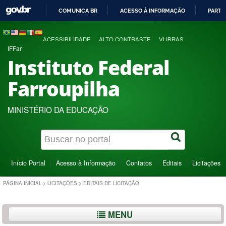
COMUNICA BR
ACESSO À INFORMAÇÃO
PARTI
IR
PARA
ACESSIBILIDADE
ALTO CONTRASTE
VLIBRAS
O
IFFar
CONTEÚDO
Instituto Federal
Farroupilha
MINISTÉRIO DA EDUCAÇÃO
Início Portal
Acesso à Informação
Contatos
Editais
Licitações
PÁGINA INICIAL
>
LICITAÇÕES
>
EDITAIS DE LICITAÇÃO
MENU