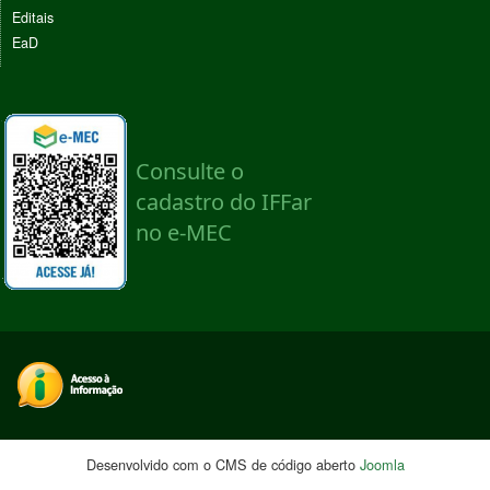
Editais
EaD
Desenvolvido com o CMS de código aberto
Joomla