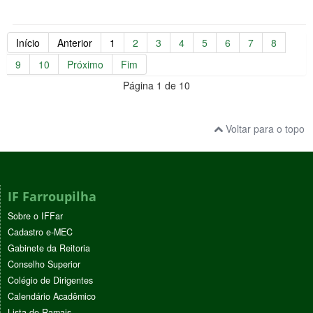
Início
Anterior
1
2
3
4
5
6
7
8
9
10
Próximo
Fim
Página 1 de 10
Voltar para o topo
IF Farroupilha
Sobre o IFFar
Cadastro e-MEC
Gabinete da Reitoria
Conselho Superior
Colégio de Dirigentes
Calendário Acadêmico
Lista de Ramais