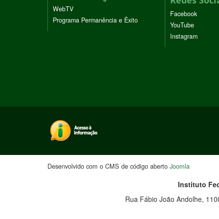
Redes Soci
WebTV
Facebook
Programa Permanência e Êxito
YouTube
Instagram
Desenvolvido com o CMS de código aberto
Joomla
Instituto F
Rua Fábio João Andolhe, 110