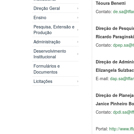
Téoura Benetti
Direção Geral
Contato:
de.sa@iffa
Ensino
Pesquisa, Extensão e
Direção de Pesqui
Produção
Ricardo Paraginsk
Administração
Contato:
dpep.sa@if
Desenvolvimento
Institucional
Direção de Admini
Formulários e
Elizangela Sulzb
Documentos
E-mail:
dap.sa@iffar
Licitações
Direção de Planej
Janice Pinheiro Bo
Contato:
dpdi.sa@if
Portal:
http://www.if