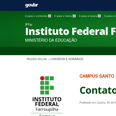
Ir para o conteúdo
1
Ir para o menu
2
Ir para a busca
3
Ir para o
IFFar
Instituto Federal 
MINISTÉRIO DA EDUCAÇÃO
PÁGINA INICIAL
>
CONTATOS E HORÁRIOS
CAMPUS SANTO
Contato
Publicado em Quarta, 30 de