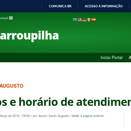
COMUNICA BR
ACESSO À INFORMAÇÃO
IR
 rodapé
4
PARA
O
Farroupilha
CONTEÚDO
Início Portal
A
 AUGUSTO
s e horário de atendime
 Março de 2016, 15h30
|
por Ascom Santo Augusto
|
Voltar à página anterior