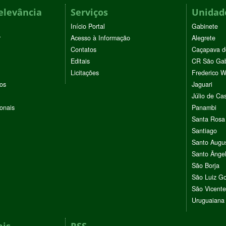
elevância
Serviços
Unidade
Início Portal
Gabinete
r
Acesso à Informação
Alegrete
Contatos
Caçapava d
Editais
CR São Gab
Licitações
Frederico 
vos
Jaguari
Júlio de Cas
ionais
Panambi
Santa Rosa
Santiago
Santo Augu
Santo Ânge
São Borja
São Luiz G
São Vicente
Uruguaiana