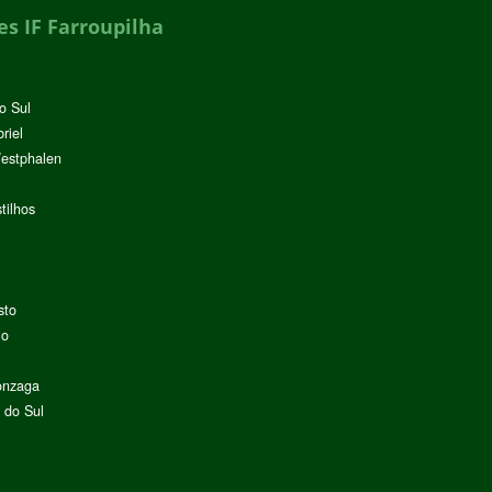
s IF Farroupilha
o Sul
riel
Westphalen
tilhos
sto
lo
onzaga
 do Sul