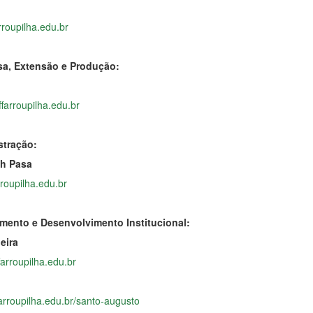
rroupilha.edu.br
sa, Extensão e Produção:
i
farroupilha.edu.br
stração:
ach Pasa
roupilha.edu.br
amento e Desenvolvimento Institucional:
eira
farroupilha.edu.br
farroupilha.edu.br/santo-augusto