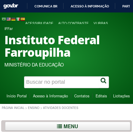
COMUNICA BR
ACESSO À INFORMAÇÃO
PARTI
IR
PARA
ACESSIBILIDADE
ALTO CONTRASTE
VLIBRAS
O
IFFar
CONTEÚDO
Instituto Federal
Farroupilha
MINISTÉRIO DA EDUCAÇÃO
Início Portal
Acesso à Informação
Contatos
Editais
Licitações
PÁGINA INICIAL
>
ENSINO
>
ATIVIDADES DOCENTES
MENU