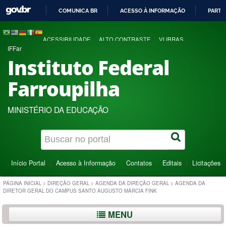
COMUNICA BR
ACESSO À INFORMAÇÃO
PARTI
IR
PARA
ACESSIBILIDADE
ALTO CONTRASTE
VLIBRAS
O
IFFar
CONTEÚDO
Instituto Federal
Farroupilha
MINISTÉRIO DA EDUCAÇÃO
Início Portal
Acesso à Informação
Contatos
Editais
Licitações
PÁGINA INICIAL
>
DIREÇÃO GERAL
>
AGENDA DA DIREÇÃO GERAL
>
AGENDA DA
DIRETOR GERAL DO CAMPUS SANTO AUGUSTO MÁRCIA FINK
MENU