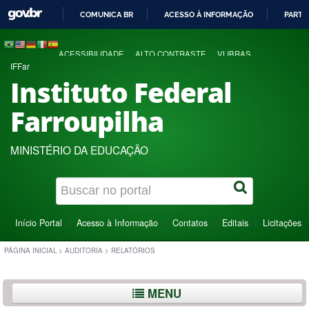
COMUNICA BR
ACESSO À INFORMAÇÃO
PARTI
IR
PARA
ACESSIBILIDADE
ALTO CONTRASTE
VLIBRAS
O
IFFar
CONTEÚDO
Instituto Federal
Farroupilha
MINISTÉRIO DA EDUCAÇÃO
Início Portal
Acesso à Informação
Contatos
Editais
Licitações
PÁGINA INICIAL
>
AUDITORIA
>
RELATÓRIOS
MENU