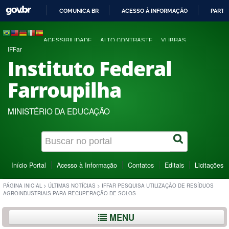
COMUNICA BR
ACESSO À INFORMAÇÃO
PARTI
IR
PARA
ACESSIBILIDADE
ALTO CONTRASTE
VLIBRAS
O
IFFar
CONTEÚDO
Instituto Federal
Farroupilha
MINISTÉRIO DA EDUCAÇÃO
Início Portal
Acesso à Informação
Contatos
Editais
Licitações
PÁGINA INICIAL
>
ÚLTIMAS NOTÍCIAS
>
IFFAR PESQUISA UTILIZAÇÃO DE RESÍDUOS
AGROINDUSTRIAIS PARA RECUPERAÇÃO DE SOLOS
MENU