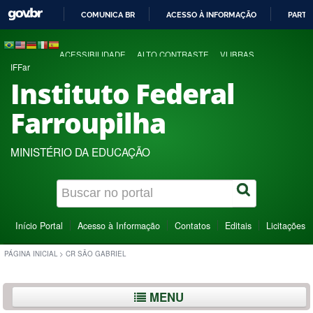
COMUNICA BR
ACESSO À INFORMAÇÃO
PARTI
IR
PARA
ACESSIBILIDADE
ALTO CONTRASTE
VLIBRAS
O
IFFar
CONTEÚDO
Instituto Federal
Farroupilha
MINISTÉRIO DA EDUCAÇÃO
Início Portal
Acesso à Informação
Contatos
Editais
Licitações
PÁGINA INICIAL
>
CR SÃO GABRIEL
MENU