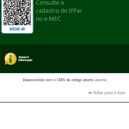
Desenvolvido com o CMS de código aberto
Joomla
Voltar para o topo