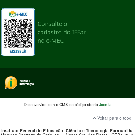
Desenvolvido com o CMS de código aberto
Joomla
Voltar para o topo
Instituto Federal de Educação, Ciência e Tecnologia
Farroupilha
Alameda Santiago do Chile, 195 - Nossa Sra. das Dores - CEP 97050-