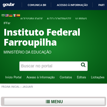
COMUNICA BR
ACESSO À INFORMAÇÃO
PARTI
IR
PARA
ACESSIBILIDADE
ALTO CONTRASTE
VLIBRAS
O
IFFar
CONTEÚDO
Instituto Federal
Farroupilha
MINISTÉRIO DA EDUCAÇÃO
Início Portal
Acesso à Informação
Contatos
Editais
Licitações
PÁGINA INICIAL
>
JAGUARI
MENU