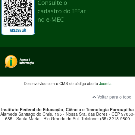
Desenvolvido com o CMS de código aberto
Joomla
Voltar para o topo
Instituto Federal de Educação, Ciência e Tecnologia
Farroupilha
Alameda Santiago do Chile, 195 - Nossa Sra. das Dores - CEP 97050-
685 - Santa Maria - Rio Grande do Sul. Telefone: (55) 3218-9800