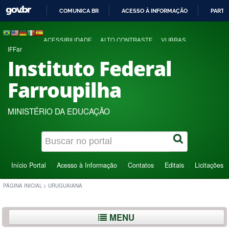
COMUNICA BR
ACESSO À INFORMAÇÃO
PARTI
IR
PARA
ACESSIBILIDADE
ALTO CONTRASTE
VLIBRAS
O
IFFar
CONTEÚDO
Instituto Federal
Farroupilha
MINISTÉRIO DA EDUCAÇÃO
Início Portal
Acesso à Informação
Contatos
Editais
Licitações
PÁGINA INICIAL
>
URUGUAIANA
MENU