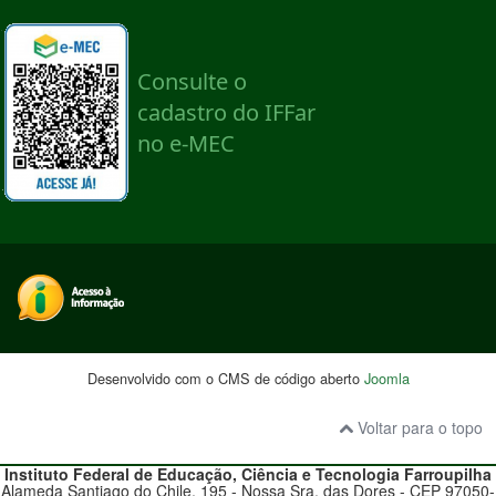
Desenvolvido com o CMS de código aberto
Joomla
Voltar para o topo
Instituto Federal de Educação, Ciência e Tecnologia
Farroupilha
Alameda Santiago do Chile, 195 - Nossa Sra. das Dores - CEP 97050-