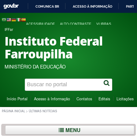
COMUNICA BR
ACESSO À INFORMAÇÃO
PARTI
IR
PARA
ACESSIBILIDADE
ALTO CONTRASTE
VLIBRAS
O
IFFar
CONTEÚDO
Instituto Federal
Farroupilha
MINISTÉRIO DA EDUCAÇÃO
Início Portal
Acesso à Informação
Contatos
Editais
Licitações
PÁGINA INICIAL
>
ÚLTIMAS NOTÍCIAS
MENU