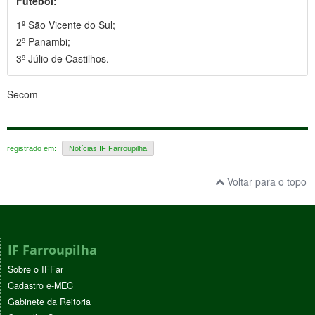
Futebol:
1º São Vicente do Sul;
2º Panambi;
3º Júlio de Castilhos.
Secom
registrado em:
Notícias IF Farroupilha
Voltar para o topo
IF Farroupilha
Sobre o IFFar
Cadastro e-MEC
Gabinete da Reitoria