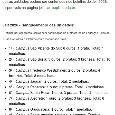
outras unidades podem ser conferidos nos boletins do Jeif 2026,
disponíveis na página
jeif.iffarroupilha.edu.br
.
Jeif 2026 - Ranqueamento das unidades*
*
Definido por congresso técnico com participação de professores de Educação Física do
IFFar. Considera o atletismo como modalidade única.
1º -
Campus
São Vicente do Sul: 6 ouros; 1 prata. Total: 7
medalhas.
2º -
Campus
São Borja: 5 ouros; 2 pratas; 3 bronzes. Total: 10
medalhas.
3º -
Campus
Frederico Westphalen: 2 ouros; 2 pratas; 4
bronzes. Total: 8 medalhas.
4º -
Campus
Jaguari: 2 ouros. Total: 2 medalhas.
5º -
Campus
Panambi: 1 ouro; 5 pratas. Total: 6 medalhas.
6º -
Campus
Santa Rosa: 1 ouro; 3 pratas. Total: 4 medalhas.
7º -
Campus
Alegrete: 1 ouro; 2 pratas; 3 bronzes. Total: 6
medalhas.
8º -
Campus
Uruguaiana: 1 ouro. Total: 1 medalha.
9º -
Campus
Santo Ângelo: 4 pratas; 4 bronzes. Total: 8