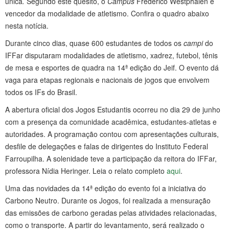
única
.
Segundo este quesito, o
Campus
Frederico Westphalen é
vencedor da modalidade de atletismo. Confira o quadro abaixo
nesta notícia.
Durante cinco dias, quase 600 estudantes de todos os
campi
do
IFFar disputaram modalidades de atletismo, xadrez, futebol, tênis
de mesa e esportes de quadra na 14ª edição do Jeif. O evento dá
vaga para etapas regionais e nacionais de jogos que envolvem
todos os IFs do Brasil.
A abertura oficial dos Jogos Estudantis ocorreu no dia 29 de junho
com a presença da comunidade acadêmica, estudantes-atletas e
autoridades. A programação contou com apresentações culturais,
desfile de delegações e falas de dirigentes do Instituto Federal
Farroupilha. A solenidade teve a participação da reitora do IFFar,
professora Nídia Heringer. Leia o relato completo
aqui
.
Uma das novidades da 14ª edição do evento foi a iniciativa do
Carbono Neutro. Durante os Jogos, foi realizada a mensuração
das emissões de carbono geradas pelas atividades relacionadas,
como o transporte. A partir do levantamento, será realizado o