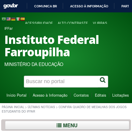
COMUNICA BR
ACESSO À INFORMAÇÃO
PARTI
IR
PARA
ACESSIBILIDADE
ALTO CONTRASTE
VLIBRAS
O
IFFar
CONTEÚDO
Instituto Federal
Farroupilha
MINISTÉRIO DA EDUCAÇÃO
Início Portal
Acesso à Informação
Contatos
Editais
Licitações
PÁGINA INICIAL
>
ÚLTIMAS NOTÍCIAS
>
CONFIRA QUADRO DE MEDALHAS DOS JOGOS
ESTUDANTIS DO IFFAR
MENU