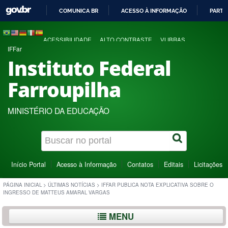
COMUNICA BR
ACESSO À INFORMAÇÃO
PARTI
IR
PARA
ACESSIBILIDADE
ALTO CONTRASTE
VLIBRAS
O
IFFar
CONTEÚDO
Instituto Federal
Farroupilha
MINISTÉRIO DA EDUCAÇÃO
Início Portal
Acesso à Informação
Contatos
Editais
Licitações
PÁGINA INICIAL
>
ÚLTIMAS NOTÍCIAS
>
IFFAR PUBLICA NOTA EXPLICATIVA SOBRE O
INGRESSO DE MATTEUS AMARAL VARGAS
MENU