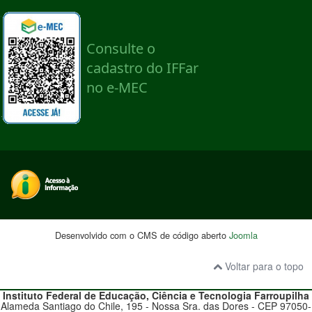
Desenvolvido com o CMS de código aberto
Joomla
Voltar para o topo
Instituto Federal de Educação, Ciência e Tecnologia
Farroupilha
Alameda Santiago do Chile, 195 - Nossa Sra. das Dores - CEP 97050-