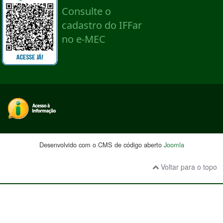
Desenvolvido com o CMS de código aberto
Joomla
Voltar para o topo