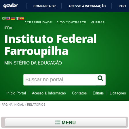
COMUNICA BR
ACESSO À INFORMAÇÃO
PARTI
IR
PARA
ACESSIBILIDADE
ALTO CONTRASTE
VLIBRAS
O
IFFar
CONTEÚDO
Instituto Federal
Farroupilha
MINISTÉRIO DA EDUCAÇÃO
Início Portal
Acesso à Informação
Contatos
Editais
Licitações
PÁGINA INICIAL
>
RELATÓRIOS
MENU