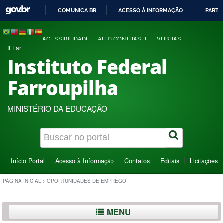
COMUNICA BR
ACESSO À INFORMAÇÃO
PARTI
IR
PARA
ACESSIBILIDADE
ALTO CONTRASTE
VLIBRAS
O
IFFar
CONTEÚDO
Instituto Federal
Farroupilha
MINISTÉRIO DA EDUCAÇÃO
Início Portal
Acesso à Informação
Contatos
Editais
Licitações
PÁGINA INICIAL
>
OPORTUNIDADES DE EMPREGO
MENU