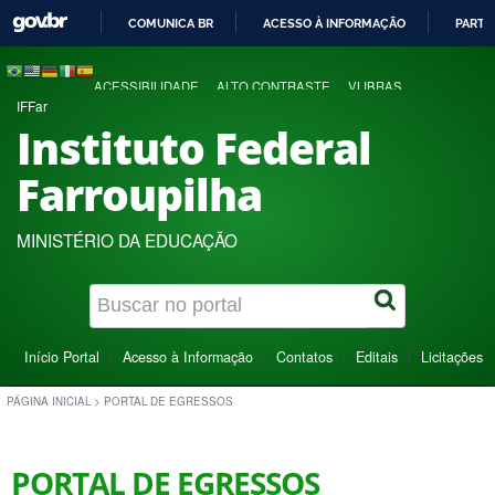
COMUNICA BR
ACESSO À INFORMAÇÃO
PARTI
IR
PARA
ACESSIBILIDADE
ALTO CONTRASTE
VLIBRAS
O
IFFar
CONTEÚDO
Instituto Federal
Farroupilha
MINISTÉRIO DA EDUCAÇÃO
Início Portal
Acesso à Informação
Contatos
Editais
Licitações
PÁGINA INICIAL
>
PORTAL DE EGRESSOS
PORTAL DE EGRESSOS