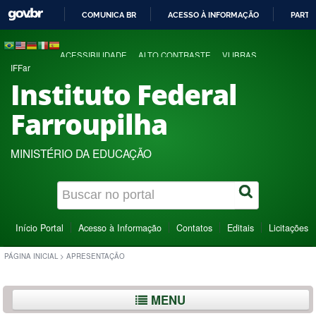
COMUNICA BR
ACESSO À INFORMAÇÃO
PARTI
IR
PARA
ACESSIBILIDADE
ALTO CONTRASTE
VLIBRAS
O
IFFar
CONTEÚDO
Instituto Federal
Farroupilha
MINISTÉRIO DA EDUCAÇÃO
Início Portal
Acesso à Informação
Contatos
Editais
Licitações
PÁGINA INICIAL
>
APRESENTAÇÃO
MENU