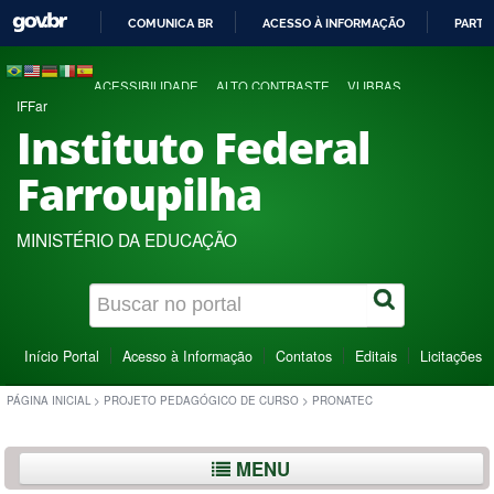
COMUNICA BR
ACESSO À INFORMAÇÃO
PARTI
IR
PARA
ACESSIBILIDADE
ALTO CONTRASTE
VLIBRAS
O
IFFar
CONTEÚDO
Instituto Federal
Farroupilha
MINISTÉRIO DA EDUCAÇÃO
Início Portal
Acesso à Informação
Contatos
Editais
Licitações
PÁGINA INICIAL
>
PROJETO PEDAGÓGICO DE CURSO
>
PRONATEC
MENU