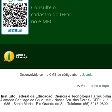
Desenvolvido com o CMS de código aberto
Joomla
Voltar para o topo
Instituto Federal de Educação, Ciência e Tecnologia
Farroupilha
Alameda Santiago do Chile, 195 - Nossa Sra. das Dores - CEP 97050-
685 - Santa Maria - Rio Grande do Sul. Telefone: (55) 3218-9800