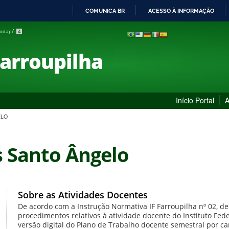
COMUNICA BR
ACESSO À INFORMAÇÃO
IR
 rodapé
4
PARA
O
Farroupilha
CONTEÚDO
Início Portal
A
ELO
 Santo Ângelo
Sobre as Atividades Docentes
De acordo com a Instrução Normativa IF Farroupilha nº 02, de
procedimentos relativos à atividade docente do Instituto Fede
versão digital do Plano de Trabalho docente semestral por 