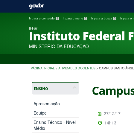
Ir para o conteúdo
1
Ir para o menu
2
Ir para a busca
3
Ir para o
IFFar
Instituto Federal 
MINISTÉRIO DA EDUCAÇÃO
PÁGINA INICIAL
>
ATIVIDADES DOCENTES
>
CAMPUS SANTO ÂNG
Campus
ENSINO
Apresentação
Equipe
27/12/17
Ensino Técnico - Nível
14h13
Médio