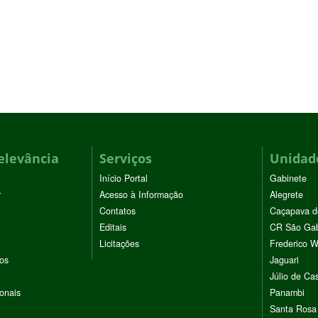
elevância
Serviços
Unidade
Início Portal
Gabinete
r
Acesso à Informação
Alegrete
Contatos
Caçapava d
Editais
CR São Gab
Licitações
Frederico 
vos
Jaguari
Júlio de Cas
ionais
Panambi
Santa Rosa