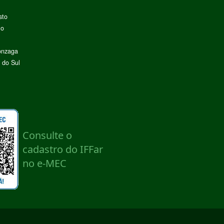
sto
lo
onzaga
 do Sul