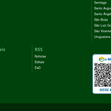
Santiago
Santo Augu
Santo Ânge
São Borja
São Luiz G
São Vicente
Uruguaiana
ais
RSS
Noticias
Editais
EaD