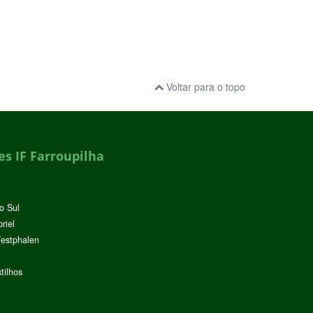
Voltar para o topo
s IF Farroupilha
o Sul
riel
Westphalen
tilhos