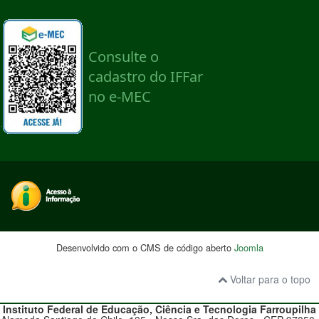
Desenvolvido com o CMS de código aberto
Joomla
Voltar para o topo
Instituto Federal de Educação, Ciência e Tecnologia
Farroupilha