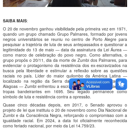
SAIBA MAIS
:
O 20 de novembro ganhou visibilidade pela primeira vez em 1971,
quando um grupo chamado Grupo Palmares, formado por jovens
negros universitários se reuniu no centro de Porto Alegre para
pesquisar a trajetória de luta de seus antepassados e questionar a
legitimidade do 13 de maio — data da assinatura da Lei Áurea —
como marco de celebração do povo negro. Como alternativa, o
grupo propôs o 20/11, dia da morte de Zumbi dos Palmares, para
evidenciar o protagonismo da resistência dos ex-escravizados na
busca pela liberdade e estimular a reflexão sobre as questões
raciais no país. Líder do maior quilombo da América Latina —
localizado na região da Serra da Barriga, no atual estado de
Alagoas — Zumbi enfrentou a escravidão até ser assassinado por
tropas bandeirantes em 1695. Seu legado permanece como
símbolo de luta e resistência contra a opressão.
Quase cinco décadas depois, em 2017, o Senado aprovou o
projeto de lei que instituiu o 20 de novembro como Dia Nacional de
Zumbi e da Consciência Negra, reforçando o compromisso com a
igualdade racial. Em 2024, a data foi oficialmente reconhecida
como feriado nacional, por meio da Lei 14.759/23.