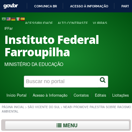
COMUNICA BR
ACESSO À INFORMAÇÃO
PARTI
IR
PARA
ACESSIBILIDADE
ALTO CONTRASTE
VLIBRAS
O
IFFar
CONTEÚDO
Instituto Federal
Farroupilha
MINISTÉRIO DA EDUCAÇÃO
Início Portal
Acesso à Informação
Contatos
Editais
Licitações
PÁGINA INICIAL
>
SÃO VICENTE DO SUL
>
NEABI PROMOVE PALESTRA SOBRE RACISMO
AMBIENTAL
MENU