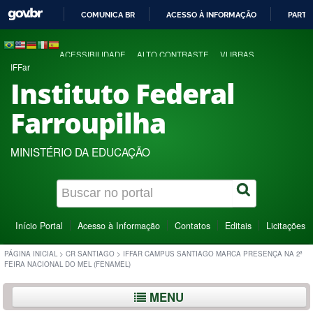
COMUNICA BR
ACESSO À INFORMAÇÃO
PARTI
IR
PARA
ACESSIBILIDADE
ALTO CONTRASTE
VLIBRAS
O
IFFar
CONTEÚDO
Instituto Federal
Farroupilha
MINISTÉRIO DA EDUCAÇÃO
Início Portal
Acesso à Informação
Contatos
Editais
Licitações
PÁGINA INICIAL
>
CR SANTIAGO
>
IFFAR CAMPUS SANTIAGO MARCA PRESENÇA NA 2ª
FEIRA NACIONAL DO MEL (FENAMEL)
MENU