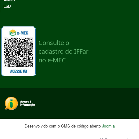
EaD
Desenvolvido com o CMS de código aberto
Joomla