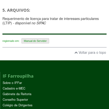
5. ARQUIVOS:
Requerimento de licença para tratar de interesses particulares
(LTIP) -
disponível no SIPAC
registrado em:
Manual do Servidor
Voltar para o topo
IF Farroupilha
Sobre o IFFar
Cadastro e-MEC
Gabinete da Reitoria
Conselho Superior
Colégio de Dirigentes