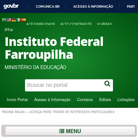
COMUNICA BR
ACESSO À INFORMAÇÃO
PARTI
IR
PARA
ACESSIBILIDADE
ALTO CONTRASTE
VLIBRAS
O
IFFar
CONTEÚDO
Instituto Federal
Farroupilha
MINISTÉRIO DA EDUCAÇÃO
Início Portal
Acesso à Informação
Contatos
Editais
Licitações
PÁGINA INICIAL
>
LICENÇA PARA TRATAR DE INTERESSES PARTICULARES
MENU