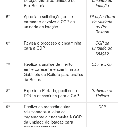
Direção Geral da unidade ou
unidade de
Pró-Reitoria
lotação
5º
Aprecia a solicitação, emite
Direção Geral
parecer e devolve à CGP da
da unidade
unidade de lotação
ou Pró-
Reitoria
6º
Revisa o processo e encaminha
CGP da
para a CDP
unidade de
lotação
7º
Realiza a análise de mérito,
CDP e DGP
emite parecer e encaminha ao
Gabinete da Reitora para análise
da Reitora
8º
Expede a Portaria, publica no
Gabinete da
DOU e encaminha para a CAP
Reitora
9ª
Realiza os procedimentos
CAP
relacionados a folha de
pagamento e encaminha à CGP
da unidade de lotação para