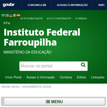
COMUNICA BR
ACESSO À INFORMAÇÃO
PARTI
IR
PARA
ACESSIBILIDADE
ALTO CONTRASTE
VLIBRAS
O
IFFar
CONTEÚDO
Instituto Federal
Farroupilha
MINISTÉRIO DA EDUCAÇÃO
Início Portal
Acesso à Informação
Contatos
Editais
Licitações
PÁGINA INICIAL
>
AFASTAMENTOS LEGAIS
MENU