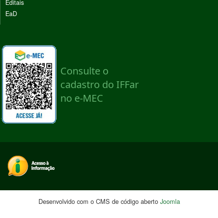
Editais
EaD
Desenvolvido com o CMS de código aberto
Joomla