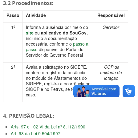
3.2 Procedimentos:
Passo
Atividade
Responsável
1º
Informa a ausência por meio do
Servidor
site
ou
aplicativo do SouGov
,
incluindo a documentação
necessária, conforme o
passo a
passo
disponível do Portal do
Servidor do Governo Federal
2º
Avalia a solicitação no SIGEPE,
CGP da
confere o registro da ausência
unidade de
no módulo de Afastamentos do
lotação
SIGEPE, registra a ocorrência no
SIGGP e no Petrvs, se for o
caso.
4. PREVISÃO LEGAL:
Arts. 97 e 102 VI da Lei nº 8.112/1990
Art. 98 da Lei 9.504/1997